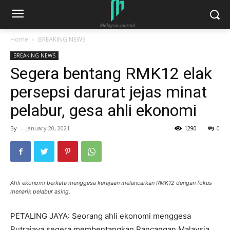
Home
BREAKING NEWS
BREAKING NEWS
Segera bentang RMK12 elak
persepsi darurat jejas minat
pelabur, gesa ahli ekonomi
By
-
January 20, 2021
1290
0
Ahli ekonomi berkata menggesa kerajaan melancarkan RMK12 dengan fokus
menarik pelabur asing.
PETALING JAYA: Seorang ahli ekonomi menggesa
Putrajaya segera membentangkan Rancangan Malaysia