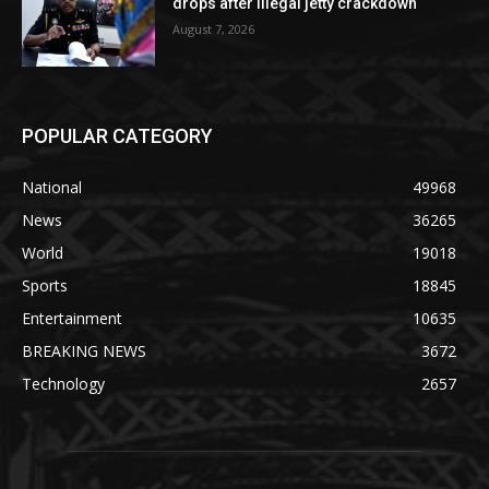
drops after illegal jetty crackdown
August 7, 2026
POPULAR CATEGORY
National
49968
News
36265
World
19018
Sports
18845
Entertainment
10635
BREAKING NEWS
3672
Technology
2657