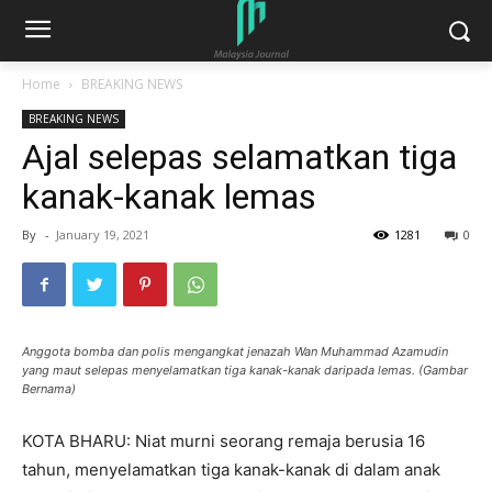
Home
BREAKING NEWS
BREAKING NEWS
Ajal selepas selamatkan tiga
kanak-kanak lemas
By
-
January 19, 2021
1281
0
Anggota bomba dan polis mengangkat jenazah Wan Muhammad Azamudin
yang maut selepas menyelamatkan tiga kanak-kanak daripada lemas. (Gambar
Bernama)
KOTA BHARU: Niat murni seorang remaja berusia 16
tahun, menyelamatkan tiga kanak-kanak di dalam anak